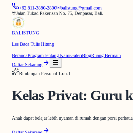
+62 811-3880-2800
balistung@gmail.com
Jalan Tukad Pakerisan No. 75, Denpasar, Bali.
BALISTUNG
Les Baca Tulis Hitung
Beranda
Program
Tentang Kami
Galeri
Blog
Ruang Bermain
Daftar Sekarang
Bimbingan Personal 1-on-1
Kelas Privat
:
Guru 
Anak dapat belajar lebih nyaman di rumah dengan porsi perhatia
Daftar Sekarang